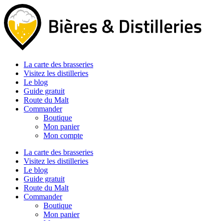
Aller
au
contenu
La carte des brasseries
Visitez les distilleries
Le blog
Guide gratuit
Route du Malt
Commander
Boutique
Mon panier
Mon compte
La carte des brasseries
Visitez les distilleries
Le blog
Guide gratuit
Route du Malt
Commander
Boutique
Mon panier