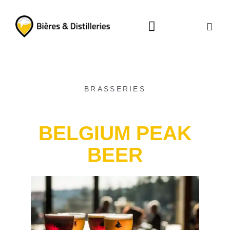
La carte des brasseries
Visitez les distilleries
BRASSERIES
BELGIUM PEAK
BEER