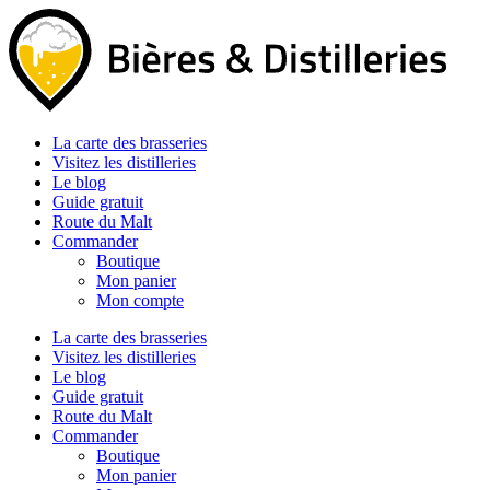
Aller
au
contenu
La carte des brasseries
Visitez les distilleries
Le blog
Guide gratuit
Route du Malt
Commander
Boutique
Mon panier
Mon compte
La carte des brasseries
Visitez les distilleries
Le blog
Guide gratuit
Route du Malt
Commander
Boutique
Mon panier