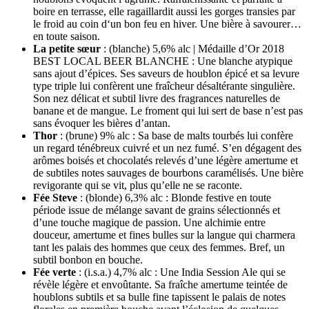
boire en terrasse, elle ragaillardit aussi les gorges transies par
le froid au coin d‘un bon feu en hiver. Une bière à savourer…
en toute saison.
La petite sœur
: (blanche) 5,6% alc | Médaille d’Or 2018
BEST LOCAL BEER BLANCHE : Une blanche atypique
sans ajout d’épices. Ses saveurs de houblon épicé et sa levure
type triple lui confèrent une fraîcheur désaltérante singulière.
Son nez délicat et subtil livre des fragrances naturelles de
banane et de mangue. Le froment qui lui sert de base n’est pas
sans évoquer les bières d’antan.
Thor
: (brune) 9% alc : Sa base de malts tourbés lui confère
un regard ténébreux cuivré et un nez fumé. S’en dégagent des
arômes boisés et chocolatés relevés d’une légère amertume et
de subtiles notes sauvages de bourbons caramélisés. Une bière
revigorante qui se vit, plus qu’elle ne se raconte.
Fée Steve
: (blonde) 6,3% alc : Blonde festive en toute
période issue de mélange savant de grains sélectionnés et
d’une touche magique de passion. Une alchimie entre
douceur, amertume et fines bulles sur la langue qui charmera
tant les palais des hommes que ceux des femmes. Bref, un
subtil bonbon en bouche.
Fée verte
: (i.s.a.) 4,7% alc : Une India Session Ale qui se
révèle légère et envoûtante. Sa fraîche amertume teintée de
houblons subtils et sa bulle fine tapissent le palais de notes