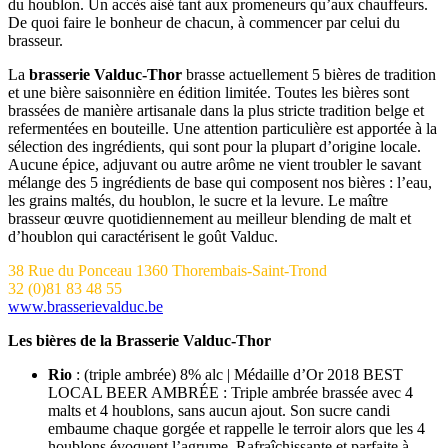
du houblon. Un accès aisé tant aux promeneurs qu’aux chauffeurs.
De quoi faire le bonheur de chacun, à commencer par celui du
brasseur.
La
brasserie
Valduc-Thor
brasse actuellement 5 bières de tradition
et une bière saisonnière en édition limitée. Toutes les bières sont
brassées de manière artisanale dans la plus stricte tradition belge et
refermentées en bouteille. Une attention particulière est apportée à la
sélection des ingrédients, qui sont pour la plupart d’origine locale.
Aucune épice, adjuvant ou autre arôme ne vient troubler le savant
mélange des 5 ingrédients de base qui composent nos bières : l’eau,
les grains maltés, du houblon, le sucre et la levure. Le maître
brasseur œuvre quotidiennement au meilleur blending de malt et
d’houblon qui caractérisent le goût Valduc.
38 Rue du Ponceau 1360 Thorembais-Saint-Trond
32 (0)81 83 48 55
www.brasserievalduc.be
Les bières de la Brasserie Valduc-Thor
Rio
: (triple ambrée) 8% alc | Médaille d’Or 2018 BEST
LOCAL BEER AMBRÉE : Triple ambrée brassée avec 4
malts et 4 houblons, sans aucun ajout. Son sucre candi
embaume chaque gorgée et rappelle le terroir alors que les 4
houblons évoquent l’agrume. Rafraîchissante et parfaite à