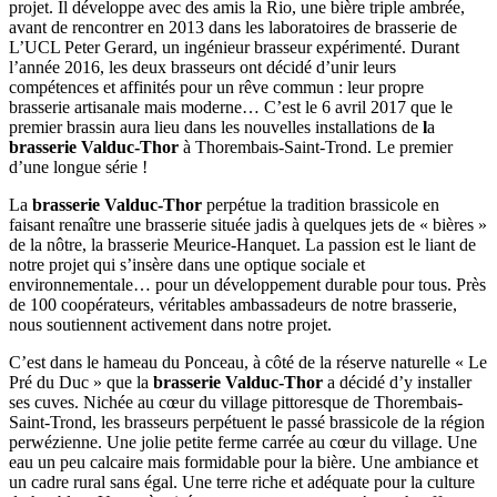
projet. Il développe avec des amis la Rio, une bière triple ambrée,
avant de rencontrer en 2013 dans les laboratoires de brasserie de
L’UCL Peter Gerard, un ingénieur brasseur expérimenté. Durant
l’année 2016, les deux brasseurs ont décidé d’unir leurs
compétences et affinités pour un rêve commun : leur propre
brasserie artisanale mais moderne… C’est le 6 avril 2017 que le
premier brassin aura lieu dans les nouvelles installations de
l
a
brasserie Valduc-Thor
à Thorembais-Saint-Trond. Le premier
d’une longue série !
La
brasserie Valduc-Thor
perpétue la tradition brassicole en
faisant renaître une brasserie située jadis à quelques jets de « bières »
de la nôtre, la brasserie Meurice-Hanquet. La passion est le liant de
notre projet qui s’insère dans une optique sociale et
environnementale… pour un développement durable pour tous. Près
de 100 coopérateurs, véritables ambassadeurs de notre brasserie,
nous soutiennent activement dans notre projet.
C’est dans le hameau du Ponceau, à côté de la réserve naturelle « Le
Pré du Duc » que la
brasserie Valduc-Thor
a décidé d’y installer
ses cuves. Nichée au cœur du village pittoresque de Thorembais-
Saint-Trond, les brasseurs perpétuent le passé brassicole de la région
perwézienne. Une jolie petite ferme carrée au cœur du village. Une
eau un peu calcaire mais formidable pour la bière. Une ambiance et
un cadre rural sans égal. Une terre riche et adéquate pour la culture