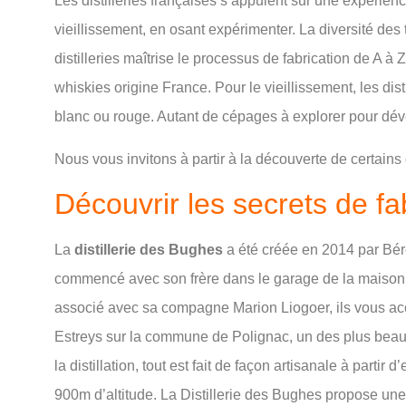
Les distilleries françaises s’appuient sur une expérience
vieillissement, en osant expérimenter. La diversité des 
distilleries maîtrise le processus de fabrication de A 
whiskies origine France. Pour le vieillissement, les dist
blanc ou rouge. Autant de cépages à explorer pour dév
Nous vous invitons à partir à la découverte de certain
Découvrir les secrets de fa
La
distillerie des Bughes
a été créée en 2014 par Bére
commencé avec son frère dans le garage de la maison,
associé avec sa compagne Marion Liogoer, ils vous acc
Estreys sur la commune de Polignac, un des plus beau
la distillation, tout est fait de façon artisanale à partir
900m d’altitude. La Distillerie des Bughes propose un