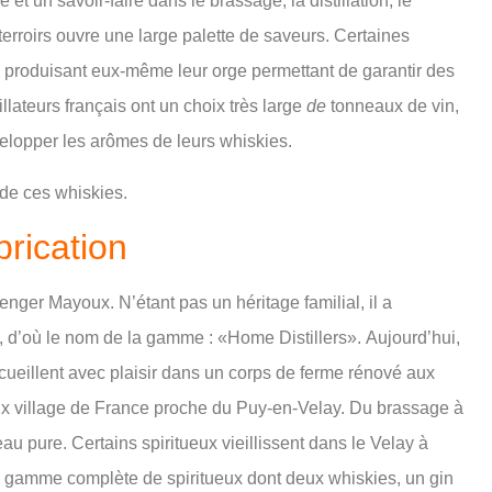
 et un savoir-faire dans le brassage, la distillation, le
terroirs ouvre une large palette de saveurs. Certaines
à Z produisant eux-même leur orge permettant de garantir des
illateurs français ont un choix très large
de
tonneaux de vin,
elopper les arômes de leurs whiskies.
s de ces whiskies.
brication
nger Mayoux. N’étant pas un héritage familial, il a
 d’où le nom de la gamme : «Home Distillers». Aujourd’hui,
ueillent avec plaisir dans un corps de ferme rénové aux
x village de France proche du Puy-en-Velay. Du brassage à
 d’eau pure. Certains spiritueux vieillissent dans le Velay à
e gamme complète de spiritueux dont deux whiskies, un gin