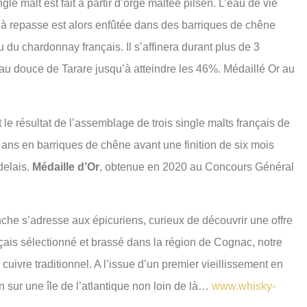
gle malt est fait à partir d’orge maltée pilsen. L’eau de vie
 à repasse est alors enfûtée dans des barriques de chêne
 du chardonnay français. Il s’affinera durant plus de 3
eau douce de Tarare jusqu’à atteindre les 46%. Médaillé Or au
le résultat de l’assemblage de trois single malts français de
dix ans en barriques de chêne avant une finition de six mois
delais.
Médaille d’Or
, obtenue en 2020 au Concours Général
che s’adresse aux épicuriens, curieux de découvrir une offre
ançais sélectionné et brassé dans la région de Cognac, notre
 cuivre traditionnel. A l’issue d’un premier vieillissement en
n sur une île de l’atlantique non loin de là…
www.whisky-