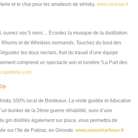
illerie et le chai pour les amateurs de whisky.
www.ninkasi.fr
l
, ouvrez vos 5 sens… Écoutez la musique de la distillation.
e Rhums et de Whiskies normands. Touchez du bout des
Dégustez les doux nectars, fruit du travail d’une équipe
llissement comprend un spectacle son et lumière “La Part des
spiriterie.com
€/p
 whisky 100% local de Bordeaux. La visite guidée et éducative
d’un bunker de la 2ème guerre réhabilité, suivi d’une
du gin distillés également sur place, vous permettra de
ée sur l’Ile de Patiras, en Gironde.
www.moonharbour.fr