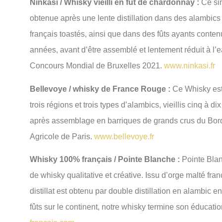
Ninkasi / Whisky vieilli en fût de chardonnay :
Ce sin
obtenue après une lente distillation dans des alambics
français toastés, ainsi que dans des fûts ayants contenu
années, avant d’être assemblé et lentement réduit à l’
Concours Mondial de Bruxelles 2021.
www.ninkasi.fr
Bellevoye / whisky de France Rouge :
Ce Whisky est 
trois régions et trois types d’alambics, vieillis cinq à 
après assemblage en barriques de grands crus du Bor
Agricole de Paris.
www.bellevoye.fr
Whisky 100% français / Pointe Blanche :
Pointe Blan
de whisky qualitative et créative. Issu d’orge malté fr
distillat est obtenu par double distillation en alambic en
fûts sur le continent, notre whisky termine son éducatio