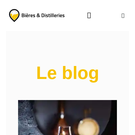
La carte des brasseries
Visitez les distilleries
Le blog